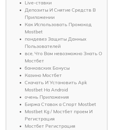
Live-ставки
Депозиты И Снятие Средств В
Приложении
Как Использовать Промокод
Mostbet
пондевез Защиты Данных
Пользователей
все, Что Вам невозможно Знать О
Мостбет
банковских Бонусы
Казино Мостбет
Скачать И Установить Apk
Mostbet На Android
очень Приложения
Биржа Ставок а Спорт Mostbet
Mostbet Kg / Мостбет проем И
Регистрация
Мостбет Регистрация