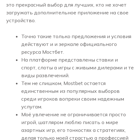
это прекрасный выбор для лучших, кто не хочет
загружать дополнительное приложение на свое
устройство.
Точно такие только предложения и условия
действуют и и зеркале официального
ресурса Мостбет.
На платформе представлены ставки и
спорт, слоты а игры с живыми дилерами и те
виды развлечений.
Тем не слишком, Mostbet остается
единственным из популярных выборов
среди игроков вопреки своим надежным
услугам.
Моё увлечение не ограничивается просто
игрой, шатляром люблю писать о мире
азартных игр, его тонкостях а стратегиях,
делая только моей страстью а профессией