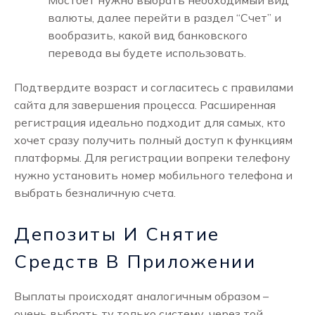
Мостбет нужно выбрать необходимый вид
валюты, далее перейти в раздел “Счет” и
вообразить, какой вид банковского
перевода вы будете использовать.
Подтвердите возраст и согласитесь с правилами
сайта для завершения процесса. Расширенная
регистрация идеально подходит для самых, кто
хочет сразу получить полный доступ к функциям
платформы. Для регистрации вопреки телефону
нужно установить номер мобильного телефона и
выбрать безналичную счета.
Депозиты И Снятие
Средств В Приложении
Выплаты происходят аналогичным образом –
очень выбрать ту только систему, через той