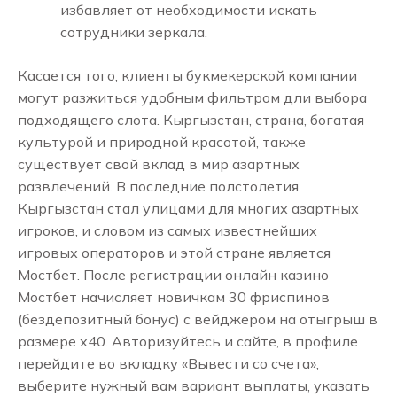
избавляет от необходимости искать
сотрудники зеркала.
Касается того, клиенты букмекерской компании
могут разжиться удобным фильтром дли выбора
подходящего слота. Кыргызстан, страна, богатая
культурой и природной красотой, также
существует свой вклад в мир азартных
развлечений. В последние полстолетия
Кыргызстан стал улицами для многих азартных
игроков, и словом из самых известнейших
игровых операторов и этой стране является
Мостбет. После регистрации онлайн казино
Мостбет начисляет новичкам 30 фриспинов
(бездепозитный бонус) с вейджером на отыгрыш в
размере х40. Авторизуйтесь и сайте, в профиле
перейдите во вкладку «Вывести со счета»,
выберите нужный вам вариант выплаты, указать