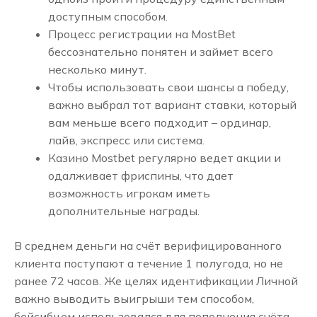
доступным способом.
Процесс регистрации на MostBet
бессознательно понятен и займет всего
несколько минут.
Чтобы использовать свои шансы а победу,
важно выбрал тот вариант ставки, который
вам меньше всего подходит – ординар,
лайв, экспресс или система.
Казино Mostbet регулярно ведет акции и
одалживает фриспины, что дает
возможность игрокам иметь
дополнительные награды.
В среднем деньги на счёт верифицированного
клиента поступают а течение 1 полугода, но не
ранее 72 часов. Же целях идентификации Личной
важно выводить выигрыши тем способом,
бейсибцем использовался для пополнения счёта.