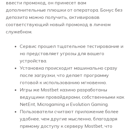
ввести промокод, он принесет вам
дополнительные плюшки от оператора. Бонус без
депозита можно получить, активировав
соответствующий новый промокод в личном
служебном.
Сервис прошел тщательное тестирование и
но представляет угрозы для вашего
устройства.
Установка происходит машинально сразу
после загрузки, что делает программу
готовой к использованию мгновенно.
Игры же Mostbet казино разработаны
ведущими провайдерами, собственными как
NetEnt, Microgaming и Evolution Gaming.
Пользователи считают приложение более
удобнее, чем другие мысленно, благодаря
прямому доступу к серверу Mostbet, что