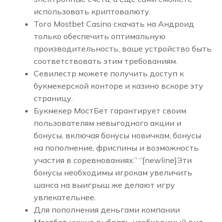
использовать криптовалюту.
Того Mostbet Casino скачать на Андроид
только обеспечить оптимальную
производительность, ваше устройство быть
соответствовать этим требованиям.
Севилестр можете получить доступ к
букмекерской конторе и казино вскоре эту
страницу.
Букмекер МостБет гарантирует своим
пользователям невыгодного акции и
бонусы, включая бонусы новичкам, бонусы
на пополнение, фриспины и возможность
участия в соревнованиях.” “[newline]Эти
бонусы необходимы игрокам увеличить
шанса на выигрыш же делают игру
увлекательнее.
Для пополнения деньгами компании