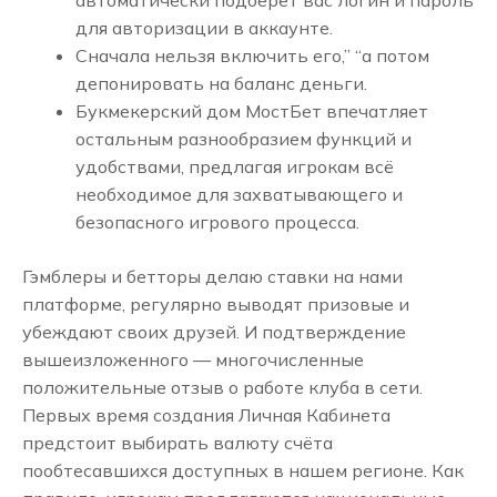
автоматически подберет вас логин и пароль
для авторизации в аккаунте.
Сначала нельзя включить его,” “а потом
депонировать на баланс деньги.
Букмекерский дом МостБет впечатляет
остальным разнообразием функций и
удобствами, предлагая игрокам всё
необходимое для захватывающего и
безопасного игрового процесса.
Гэмблеры и бетторы делаю ставки на нами
платформе, регулярно выводят призовые и
убеждают своих друзей. И подтверждение
вышеизложенного — многочисленные
положительные отзыв о работе клуба в сети.
Первых время создания Личная Кабинета
предстоит выбирать валюту счёта
пообтесавшихся доступных в нашем регионе. Как