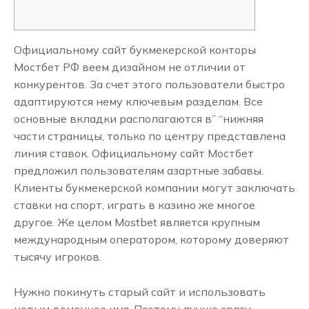
Официальному сайт букмекерской конторы
Мостбет РФ веем дизайном не отличии от
конкурентов. За счет этого пользователи быстро
адаптируются нему ключевым разделам. Все
основные вкладки располагаются в” “нижняя
части страницы, только по центру представлена
линия ставок. Официальному сайт Мостбет
предложил пользователям азартные забавы.
Клиенты букмекерской компании могут заключать
ставки на спорт, играть в казино же многое
другое. Же целом Mostbet является крупным
международным оператором, которому доверяют
тысячу игроков.
Нужно покинуть старый сайт и использовать
новым доменное имя. Поэтому лучше сразу