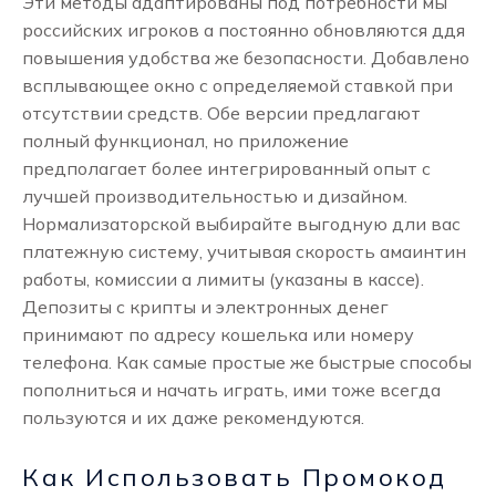
Эти методы адаптированы под потребности мы
российских игроков а постоянно обновляются ддя
повышения удобства же безопасности. Добавлено
всплывающее окно с определяемой ставкой при
отсутствии средств. Обе версии предлагают
полный функционал, но приложение
предполагает более интегрированный опыт с
лучшей производительностью и дизайном.
Нормализаторской выбирайте выгодную дли вас
платежную систему, учитывая скорость амаинтин
работы, комиссии а лимиты (указаны в кассе).
Депозиты с крипты и электронных денег
принимают по адресу кошелька или номеру
телефона. Как самые простые же быстрые способы
пополниться и начать играть, ими тоже всегда
пользуются и их даже рекомендуются.
Как Использовать Промокод