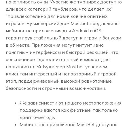
накапливать очки. Участие же турнирах доступно
дли всех категорий гемблеров, что делает их”
“привлекательно для новичков же опытных
игроков. Букмекерский дом Mostbet предложила
мобильные приложения для Android и iOS,
гарантируя стабильный доступ к играм и бонусам
в об месте. Приложения могут интуитивно
понятным интерфейсом и быстрой реакцией, что
обеспечивает дополнительный комфорт для
пользователей. Букмекер Mostbet условием
клиентам интересный и неповторимый игровой
этап, поддерживаемый высокой равноточные
безопасности и огромными возможностями.
Же зависимости от нашего местоположения
поддерживаются как фиатные, так только
крипто-методы.
Мобильное приложение MostBet доступно