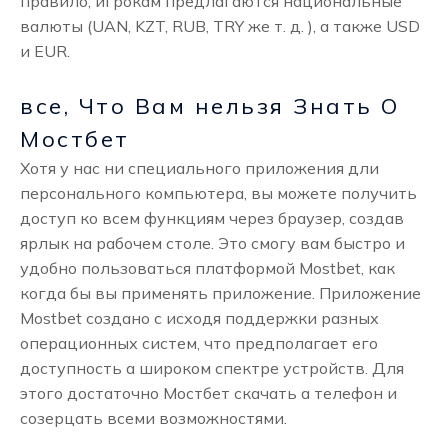
правило, игрокам предлагаются национальные
валюты (UAN, KZT, RUB, TRY же т. д. ), а также USD
и EUR.
все, Что Вам нельзя Знать О
Мостбет
Хотя у нас ни специального приложения дли
персонального компьютера, вы можете получить
доступ ко всем функциям через браузер, создав
ярлык на рабочем столе. Это смогу вам быстро и
удобно пользоваться платформой Mostbet, как
когда бы вы применять приложение. Приложение
Mostbet создано с исходя поддержки разных
операционных систем, что предполагает его
доступность а широком спектре устройств. Для
этого достаточно Мостбет скачать а телефон и
созерцать всеми возможностями.